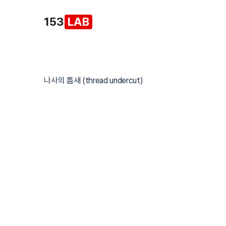
본
153
LAB
문
으
로
건
너
나사의 틈새 (thread undercut)
뛰
기