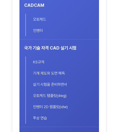
CADCAM
오토캐드
인벤터
국가 기술 자격 CAD 실기 시험
KS규격
기계 제도와 도면 해독
실기 시험을 준비하면서
오토캐드 템플릿(dwg)
인벤터 2D 템플릿(idw)
투상 연습