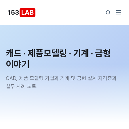
본
153
LAB
문
으
로
건
너
캐드 · 제품모델링 · 기계 · 금형
뛰
기
이야기
CAD, 제품 모델링 기법과 기계 및 금형 설계 자격증과
실무 사례 노트.