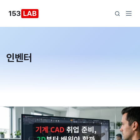
본
153
LAB
문
으
로
건
너
인벤터
뛰
기