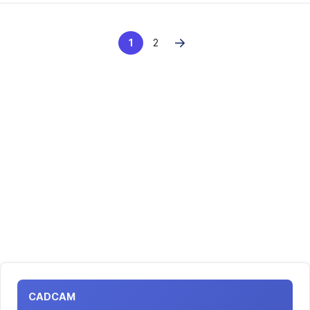
→
1
2
CADCAM