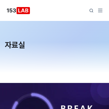
본
153
LAB
문
으
로
건
너
자료실
뛰
기