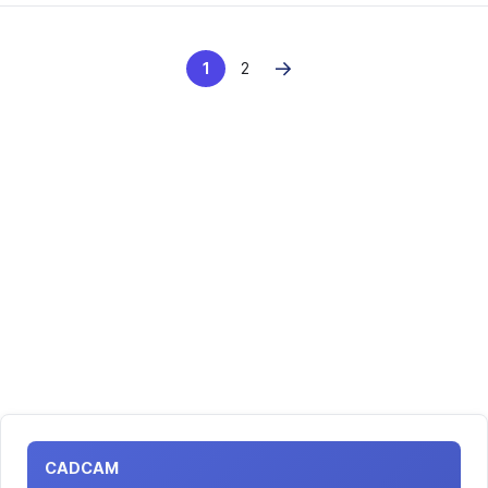
→
1
2
CADCAM