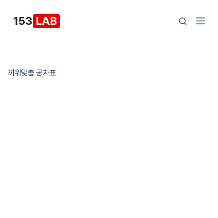
본
153
LAB
문
으
로
건
끼워맞춤 공차표
너
뛰
기