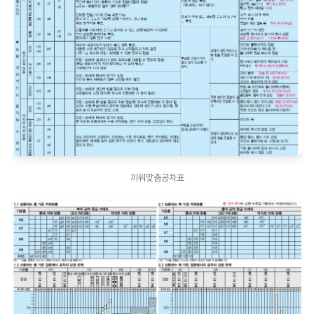
끼워맞춤공차표