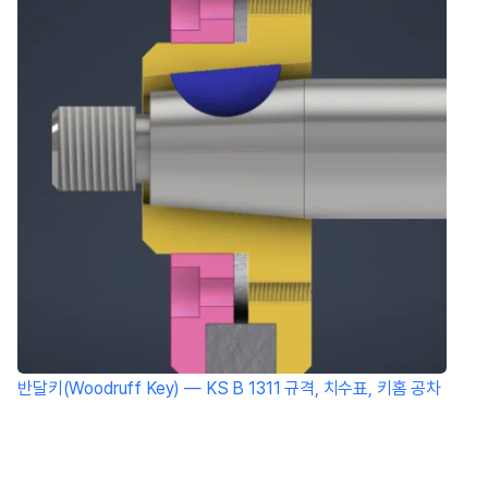
반달키(Woodruff Key) — KS B 1311 규격, 치수표, 키홈 공차