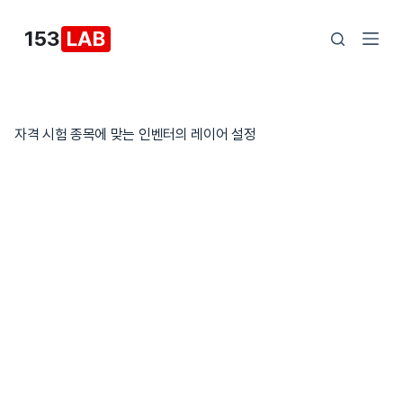
본
153
LAB
문
으
로
건
자격 시험 종목에 맞는 인벤터의 레이어 설정
너
뛰
기