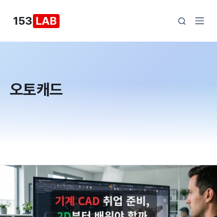
본
153
LAB
문
으
로
건
너
오토캐드
뛰
기