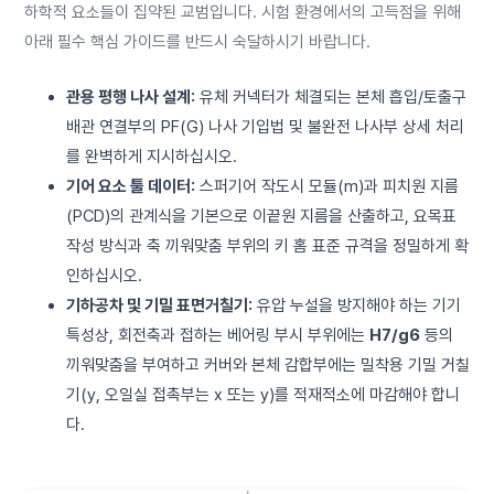
하학적 요소들이 집약된 교범입니다. 시험 환경에서의 고득점을 위해
아래 필수 핵심 가이드를 반드시 숙달하시기 바랍니다.
관용 평행 나사 설계:
유체 커넥터가 체결되는 본체 흡입/토출구
배관 연결부의 PF(G) 나사 기입법 및 불완전 나사부 상세 처리
를 완벽하게 지시하십시오.
기어 요소 툴 데이터:
스퍼기어 작도시 모듈(m)과 피치원 지름
(PCD)의 관계식을 기본으로 이끝원 지름을 산출하고, 요목표
작성 방식과 축 끼워맞춤 부위의 키 홈 표준 규격을 정밀하게 확
인하십시오.
기하공차 및 기밀 표면거칠기:
유압 누설을 방지해야 하는 기기
특성상, 회전축과 접하는 베어링 부시 부위에는
H7/g6
등의
끼워맞춤을 부여하고 커버와 본체 감합부에는 밀착용 기밀 거칠
기(y, 오일실 접촉부는 x 또는 y)를 적재적소에 마감해야 합니
다.