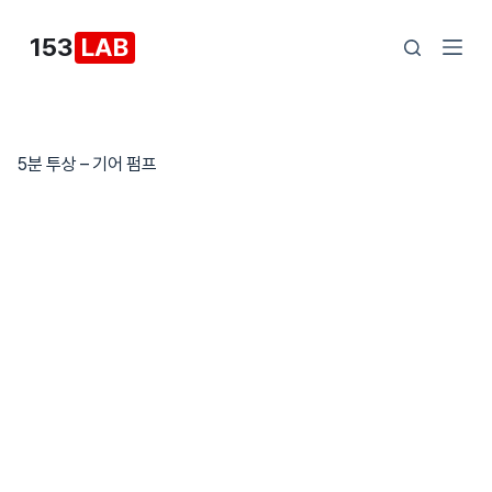
본
153
LAB
문
으
로
건
5분 투상 – 기어 펌프
너
뛰
기