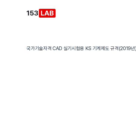
본
153
LAB
문
으
로
건
너
국가기술자격 CAD 실기시험용 KS 기계제도 규격(2019년
뛰
기