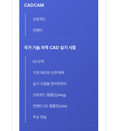
CADCAM
오토캐드
인벤터
국가 기술 자격 CAD 실기 시험
KS규격
기계 제도와 도면 해독
실기 시험을 준비하면서
오토캐드 템플릿(dwg)
인벤터 2D 템플릿(idw)
투상 연습