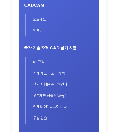
CADCAM
오토캐드
인벤터
국가 기술 자격 CAD 실기 시험
KS규격
기계 제도와 도면 해독
실기 시험을 준비하면서
오토캐드 템플릿(dwg)
인벤터 2D 템플릿(idw)
투상 연습