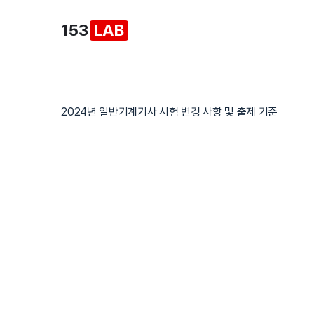
본
153
LAB
문
으
로
건
너
2024년 일반기계기사 시험 변경 사항 및 출제 기준
뛰
기