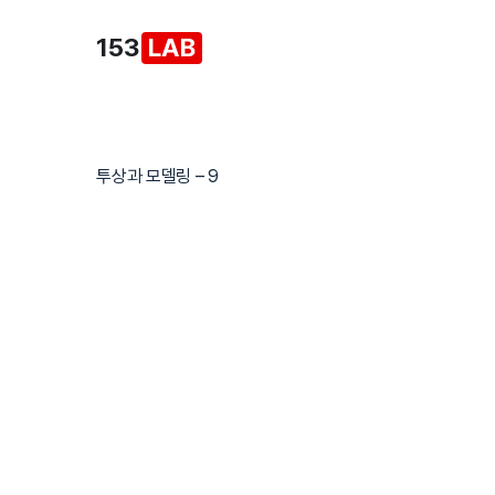
본
153
LAB
문
으
로
건
너
투상과 모델링 – 9
뛰
기