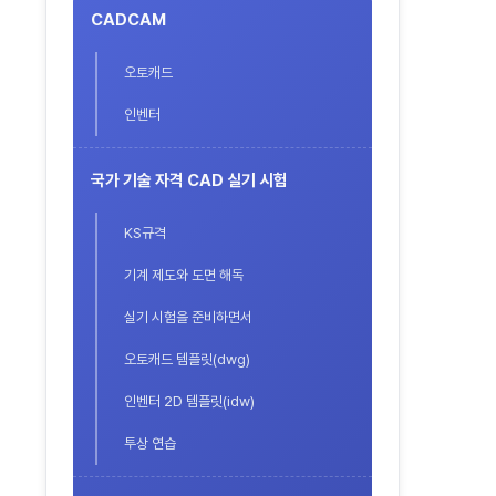
CADCAM
오토캐드
인벤터
국가 기술 자격 CAD 실기 시험
KS규격
기계 제도와 도면 해독
실기 시험을 준비하면서
오토캐드 템플릿(dwg)
인벤터 2D 템플릿(idw)
투상 연습