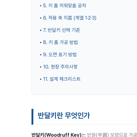
•
5. 키 홈 끼워맞춤 공차
•
6. 적용 축 지름 (계열 1·2·3)
•
7. 반달키 선택 기준
•
8. 키 홈 가공 방법
•
9. 도면 표기 방법
•
10. 현장 주의사항
•
11. 설계 체크리스트
반달키란 무엇인가
반달키(Woodruff Key)
는 반원(半圓) 모양으로 가공된