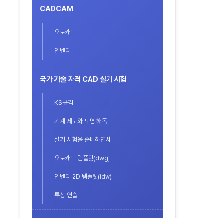
CADCAM
오토캐드
인벤터
국가 기술 자격 CAD 실기 시험
KS규격
기계 제도와 도면 해독
실기 시험을 준비하면서
오토캐드 템플릿(dwg)
인벤터 2D 템플릿(idw)
투상 연습