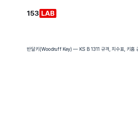
본
153
LAB
문
으
로
건
너
반달키(Woodruff Key) — KS B 1311 규격, 치수표, 키홈
뛰
기