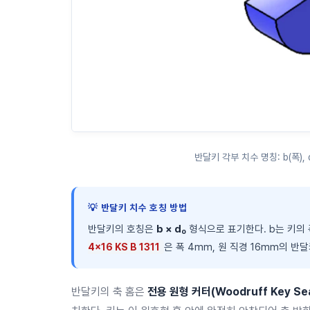
반달키 각부 치수 명칭: b(폭), d
💡 반달키 치수 호칭 방법
반달키의 호칭은
b × d₀
형식으로 표기한다. b는 키의 폭
은 폭 4mm, 원 직경 16mm의 반
4×16 KS B 1311
반달키의 축 홈은
전용 원형 커터(Woodruff Key Sea