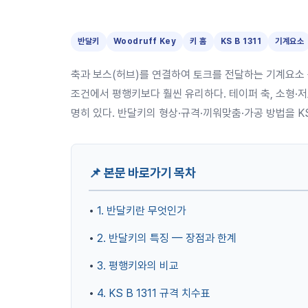
반달키
Woodruff Key
키 홈
KS B 1311
기계요소
축과 보스(허브)를 연결하여 토크를 전달하는 기계요소
조건에서 평행키보다 훨씬 유리하다. 테이퍼 축, 소형·저
명히 있다. 반달키의 형상·규격·끼워맞춤·가공 방법을 KS
📌 본문 바로가기 목차
•
1. 반달키란 무엇인가
•
2. 반달키의 특징 — 장점과 한계
•
3. 평행키와의 비교
•
4. KS B 1311 규격 치수표