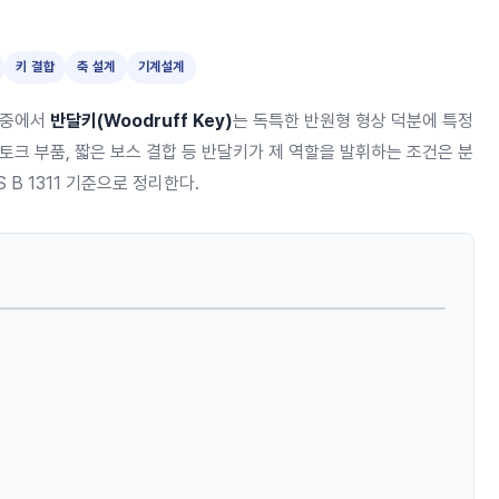
키 결합
축 설계
기계설계
 중에서
반달키(Woodruff Key)
는 독특한 반원형 형상 덕분에 특정
토크 부품, 짧은 보스 결합 등 반달키가 제 역할을 발휘하는 조건은 분
 B 1311 기준으로 정리한다.