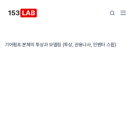
본
153
LAB
문
으
로
건
기어펌프 본체의 투상과 모델링 (투상, 관용나사, 인벤터 스윕)
너
뛰
기