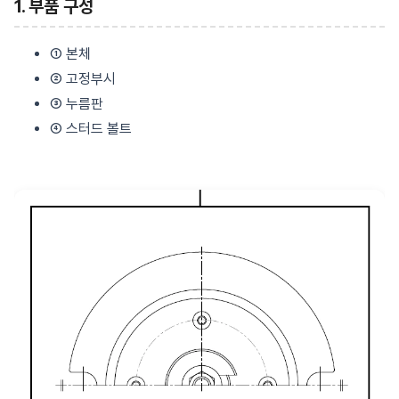
1. 부품 구성
① 본체
② 고정부시
③ 누름판
④ 스터드 볼트