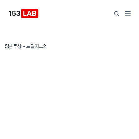
본
153
LAB
문
으
로
건
5분 투상 – 드릴지그2
너
뛰
기