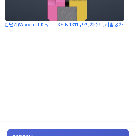
반달키(Woodruff Key) — KS B 1311 규격, 치수표, 키홈 공차