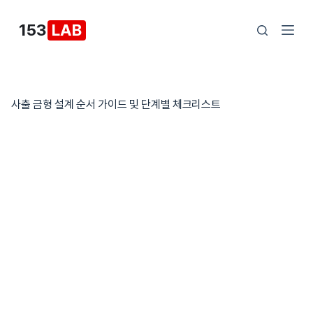
본
153
LAB
문
으
로
건
사출 금형 설계 순서 가이드 및 단계별 체크리스트
너
뛰
기